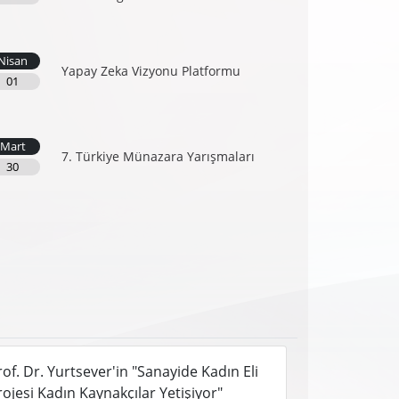
Nisan
Yapay Zeka Vizyonu Platformu
01
Mart
7. Türkiye Münazara Yarışmaları
30
rof. Dr. Yurtsever'in "Sanayide Kadın Eli
rojesi Kadın Kaynakçılar Yetişiyor"