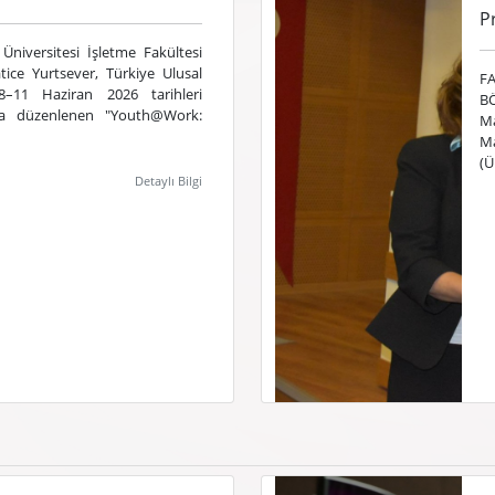
P
Üniversitesi İşletme Fakültesi
tice Yurtsever, Türkiye Ulusal
F
8–11 Haziran 2026 tarihleri
B
'da düzenlenen "Youth@Work:
Ma
Ma
(Ü
Detaylı Bilgi