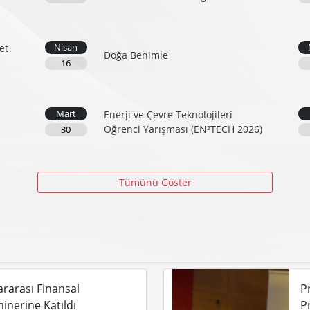
Nisan
et
Doğa Benimle
16
Mart
Enerji ve Çevre Teknolojileri
Öğrenci Yarışması (EN²TECH 2026)
30
Tümünü Göster
rarası Finansal
P
inerine Katıldı
P