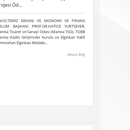
rojesi Öd...
AKÜLTEMİZ DEKANI VE EKONOMİ VE FİNANS
ÖLÜM BAŞKANI PROF.DR.HATİCE YURTSEVER,
nisa Ticaret ve Sanayi Odası (Manisa TSO), TOBB
nisa Kadın Girişimciler Kurulu ve Elginkan Vakfı
mmühan Elginkan Mesleki...
Detaylı Bilgi