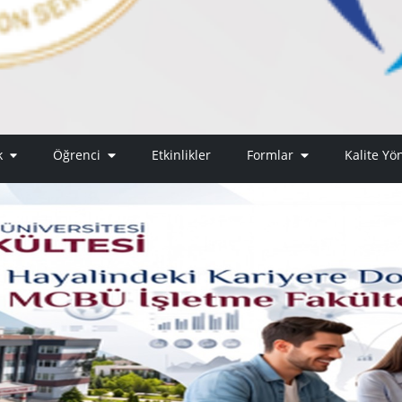
ik
Öğrenci
Etkinlikler
Formlar
Kalite Yö