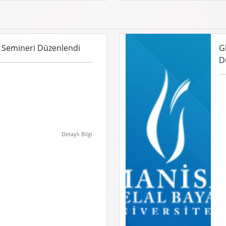
a Semineri Düzenlendi
G
D
Detaylı Bilgi