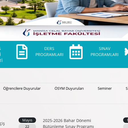
S
DERS
SINAV
İ
PROGRAMLARI
PROGRAMLARI
Tİ
Öğrencilere Duyurular
ÖSYM Duyuruları
Seminer
S
Mayıs
2025-2026 Bahar Dönemi
çiş
Bütünleme Sınav Programı
22