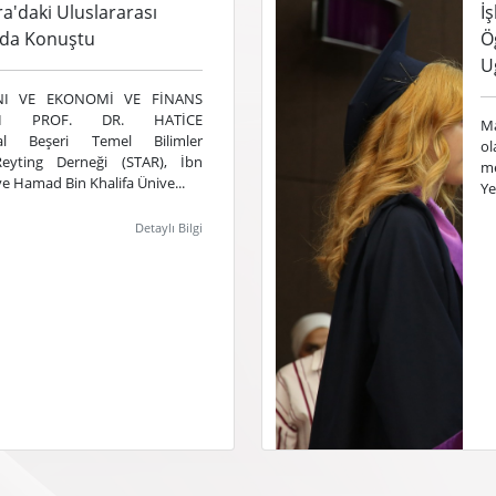
a'daki Uluslararası
İ
ında Konuştu
Ö
U
NI VE EKONOMİ VE FİNANS
I PROF. DR. HATİCE
Ma
al Beşeri Temel Bilimler
o
eyting Derneği (STAR), İbn
m
ve Hamad Bin Khalifa Ünive...
Ye
Detaylı Bilgi