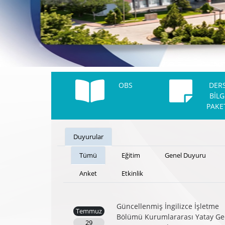
OBS
DER
BİLG
PAKE
Duyurular
Tümü
Eğitim
Genel Duyuru
Anket
Etkinlik
Güncellenmiş İngilizce İşletme
Temmuz
Bölümü Kurumlararası Yatay Ge
29