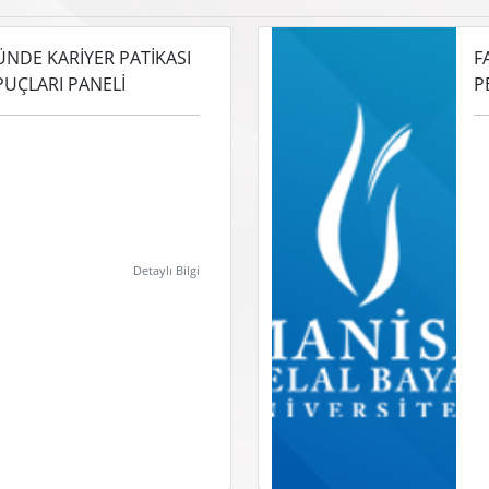
NDE KARİYER PATİKASI
F
İPUÇLARI PANELİ
P
Detaylı Bilgi