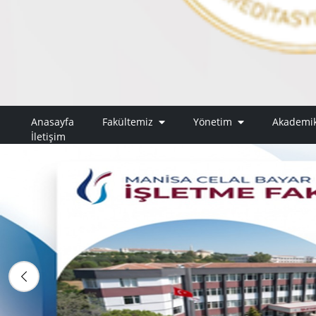
Anasayfa
Fakültemiz
Yönetim
Akadem
İletişim
Geri